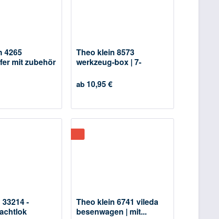
n 4265
Theo klein 8573
fer mit zubehör
werkzeug-box | 7-
teiliges...
10,95 €
ab
 33214 -
Theo klein 6741 vileda
rachtlok
besenwagen | mit...