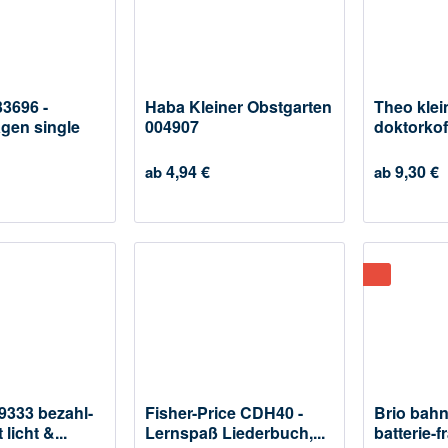
33696 -
Haba Kleiner Obstgarten
Theo klei
gen single
004907
doktorkof
i...
4,94 €
9,30 €
ab
ab
 9333 bezahl-
Fisher-Price CDH40 -
Brio bahn
 licht &...
Lernspaß Liederbuch,...
batterie-f